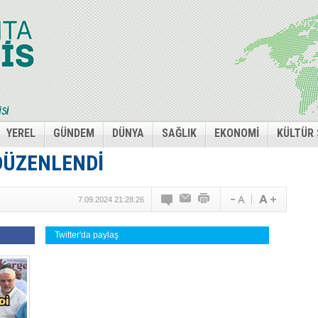
YEREL
GÜNDEM
DÜNYA
SAĞLIK
EKONOMİ
KÜLTÜR
 DÜZENLENDİ
7.09.2024 21:28:26
Twitter'da paylaş