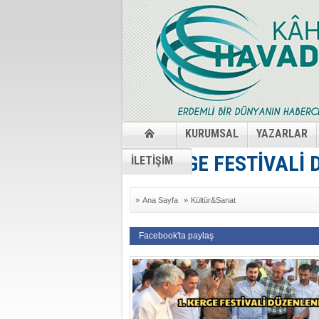
KURUMSAL
YAZARLAR
1. KERGE FESTİVALİ
İLETİŞİM
»
Ana Sayfa
»
Kültür&Sanat
Facebook'ta paylaş