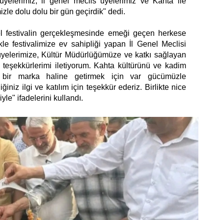
 üyelerimiz, il genel meclis üyelerimiz ve Kahta ile
le dolu dolu bir gün geçirdik" dedi.
l festivalin gerçekleşmesinde emeği geçen herkese
le festivalimize ev sahipliği yapan İl Genel Meclisi
üyelerimize, Kültür Müdürlüğümüze ve katkı sağlayan
teşekkürlerimi iletiyorum. Kahta kültürünü ve kadim
izi bir marka haline getirmek için var gücümüzle
ğiniz ilgi ve katılım için teşekkür ederiz. Birlikte nice
yle" ifadelerini kullandı.