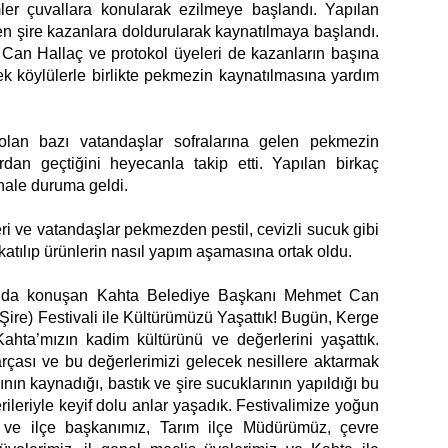
ümler çuvallara konularak ezilmeye başlandı. Yapılan
n şire kazanlara doldurularak kaynatılmaya başlandı.
an Hallaç ve protokol üyeleri de kazanların başına
k köylülerle birlikte pekmezin kaynatılmasına yardım
olan bazı vatandaşlar sofralarına gelen pekmezin
dan geçtiğini heyecanla takip etti. Yapılan birkaç
hale duruma geldi.
i ve vatandaşlar pekmezden pestil, cevizli sucuk gibi
atılıp ürünlerin nasıl yapım aşamasına ortak oldu.
kında konuşan Kahta Belediye Başkanı Mehmet Can
re) Festivali ile Kültürümüzü Yaşattık! Bugün, Kerge
Kahta’mızın kadim kültürünü ve değerlerini yaşattık.
rçası ve bu değerlerimizi gelecek nesillere aktarmak
ın kaynadığı, bastık ve şire sucuklarının yapıldığı bu
rileriyle keyif dolu anlar yaşadık. Festivalimize yoğun
il ve ilçe başkanımız, Tarım ilçe Müdürümüz, çevre