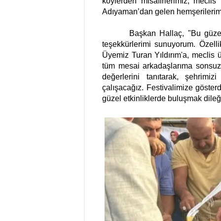
köylerden misafirlerimiz, meclis
Adıyaman’dan gelen hemşerilerimiz
Başkan Hallaç, "Bu güze
teşekkürlerimi sunuyorum. Özellik
Üyemiz Turan Yıldırım'a, meclis 
tüm mesai arkadaşlarıma sonsuz 
değerlerini tanıtarak, şehrim
çalışacağız. Festivalimize gösterdi
güzel etkinliklerde buluşmak dileği