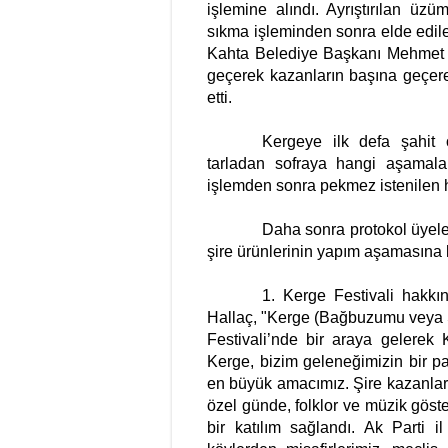
işlemine alındı. Ayrıştırılan üz
sıkma işleminden sonra elde edile
Kahta Belediye Başkanı Mehmet C
geçerek kazanların başına geçere
etti.
Kergeye ilk defa şahit 
tarladan sofraya hangi aşamalar
işlemden sonra pekmez istenilen 
Daha sonra protokol üyeler
şire ürünlerinin yapım aşamasına k
1. Kerge Festivali hak
Hallaç, "Kerge (Bağbuzumu veya Şi
Festivali’nde bir araya gelerek 
Kerge, bizim geleneğimizin bir pa
en büyük amacımız. Şire kazanların
özel günde, folklor ve müzik göste
bir katılım sağlandı. Ak Parti 