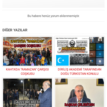
Bu habere henüz yorum eklenmemiştir.
DİĞER YAZILAR
KAHTA'DA "RAMAZAN" ÇARŞISI
DİRİLİŞ AKADEMİ TARAFINDAN
COŞKUSU
DOĞU TÜRKİSTAN KONULU
KONFERANS DÜZENLENDİ