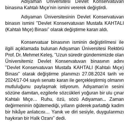
Künye
Adıyaman Üniversitesi Devlet Konservatuvarı
binasına Kahtalı Mıçe'nin ismini vererek değiştirdi.
İletişim
Adıyaman Üniversitesinin Devlet Konservatuvarı
binasın ismini "Devlet Konservatuvarı Mustafa KAHTALI
(Kahtalı Mıçe) Binası" olarak değiştirme kararı aldı.
Konservatuar binasının isminin değiştirilmesi ile
ilgili açıklamada bulunan Adıyaman Üniversitesi Rektörü
Prof. Dr. Mehmet Keleş, "Uzun süredir gündemimizde olan
Üniversitemiz Devlet Konservatuvarı binasının adını
"Devlet Konservatuvarı Mustafa KAHTALI (Kahtalı Mıçe)
Binası" olarak değiştirme planımızı 27.08.2024 tarih ve
2024/17-04 sayılı senato kararı ile gerçekleştirmiş olmanın
mutluluğunu paylaşmak istiyorum. Adıyaman'ın sesini
sözüne damıtan, ezgilerle sözcükleri yoğuran bir ulu çınar
Kahtalı Mıçe… Ruhu, özü, sözü Adıyaman... Zaman
değirmeninin öğütemediği, yılların giderek parlattığı kadim
bir hikâye anlatıcısı… Yanık ve diri sesiyle, duygularımızı
haykıran bir Halk Ozanı" dedi.