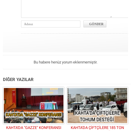
Bu habere henüz yorum eklenmemiştir.
DİĞER YAZILAR
KAHTA'DA "GAZZE" KONFERANSI
KAHTA'DA ÇİFTÇİLERE 185 TON