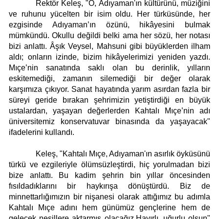
Rektör Keleş, "O, Adıyaman'ın kültürünü, müziğini
ve ruhunu yücelten bir isim oldu. Her türküsünde, her
ezgisinde Adıyaman’ın özünü, hikâyesini bulmak
mümkündü. Okullu değildi belki ama her sözü, her notası
bizi anlattı. Âşık Veysel, Mahsuni gibi büyüklerden ilham
aldı; onların izinde, bizim hikâyelerimizi yeniden yazdı.
Mıçe’nin sanatında saklı olan bu derinlik, yılların
eskitemediği, zamanın silemediği bir değer olarak
karşımıza çıkıyor. Sanat hayatında yarım asırdan fazla bir
süreyi geride bırakan şehrimizin yetiştirdiği en büyük
ustalardan, yaşayan değerlerden Kahtalı Mıçe’nin adı
üniversitemiz konservatuvar binasında da yaşayacak"
ifadelerini kullandı.
Keleş, "Kahtalı Mıçe, Adıyaman'ın asırlık öyküsünü
türkü ve ezgileriyle ölümsüzleştirdi, hiç yorulmadan bizi
bize anlattı. Bu kadim şehrin bin yıllar öncesinden
fısıldadıklarını bir haykırışa dönüştürdü. Biz de
minnettarlığımızın bir nişanesi olarak attığımız bu adımla
Kahtalı Mıçe adını hem günümüz gençlerine hem de
gelecek nesillere aktarmış olacağız.Hayırlı, uğurlu olsun"