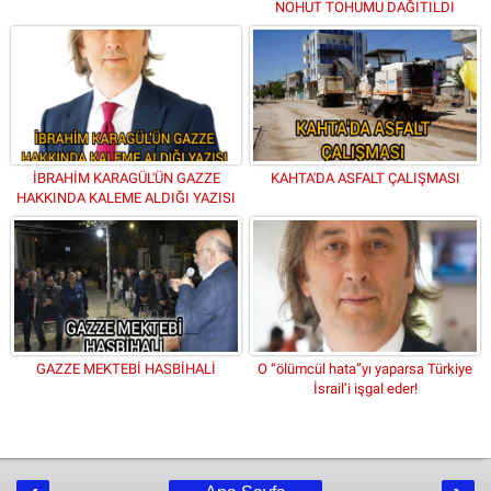
NOHUT TOHUMU DAĞITILDI
İBRAHİM KARAGÜL'ÜN GAZZE
KAHTA'DA ASFALT ÇALIŞMASI
HAKKINDA KALEME ALDIĞI YAZISI
GAZZE MEKTEBİ HASBİHALİ
O “ölümcül hata”yı yaparsa Türkiye
İsrail’i işgal eder!