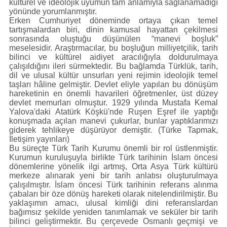
kültürel ve ideolojik uyumun tam anlamıyla sağlanamadığı
yönünde yorumlanmıştır.
Erken Cumhuriyet döneminde ortaya çıkan temel
tartışmalardan biri, dinin kamusal hayattan çekilmesi
sonrasında oluştuğu düşünülen “manevi boşluk”
meselesidir. Araştırmacılar, bu boşluğun milliyetçilik, tarih
bilinci ve kültürel aidiyet aracılığıyla doldurulmaya
çalışıldığını ileri sürmektedir. Bu bağlamda Türklük, tarih,
dil ve ulusal kültür unsurları yeni rejimin ideolojik temel
taşları hâline gelmiştir. Devlet eliyle yapılan bu dönüşüm
hareketinin en önemli havarileri öğretmenler, üst düzey
devlet memurları olmuştur. 1929 yılında Mustafa Kemal
Yalova'daki Atatürk Köşkü'nde Ruşen Eşref ile yaptığı
konuşmada açılan manevi çukurlar, bunlar yaptıklarımızı
giderek tehlikeye düşürüyor demiştir. (Türke Tapmak,
İletişim yayınları)
Bu süreçte Türk Tarih Kurumu önemli bir rol üstlenmiştir.
Kurumun kuruluşuyla birlikte Türk tarihinin İslam öncesi
dönemlerine yönelik ilgi artmış, Orta Asya Türk kültürü
merkeze alınarak yeni bir tarih anlatısı oluşturulmaya
çalışılmıştır. İslam öncesi Türk tarihinin referans alınma
çabaları bir öze dönüş hareketi olarak nitelendirilmiştir. Bu
yaklaşımın amacı, ulusal kimliği dini referanslardan
bağımsız şekilde yeniden tanımlamak ve seküler bir tarih
bilinci geliştirmektir. Bu çerçevede Osmanlı geçmişi ve