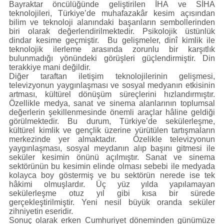
Bayraktar öncülüğünde geliştirilen İHA ve SİHA
teknolojileri, Türkiye’de muhafazakâr kesim açısından
bilim ve teknoloji alanındaki başarıların sembollerinden
biri olarak değerlendirilmektedir. Psikolojik üstünlük
dindar kesime geçmiştir. Bu gelişmeler, dinî kimlik ile
teknolojik ilerleme arasında zorunlu bir karşıtlık
bulunmadığı yönündeki görüşleri güçlendirmiştir. Din
terakkiye mani değildir.
Diğer taraftan iletişim teknolojilerinin gelişmesi,
televizyonun yaygınlaşması ve sosyal medyanın etkisinin
artması, kültürel dönüşüm süreçlerini hızlandırmıştır.
Özellikle medya, sanat ve sinema alanlarının toplumsal
değerlerin şekillenmesinde önemli araçlar hâline geldiği
görülmektedir. Bu durum, Türkiye’de sekülerleşme,
kültürel kimlik ve gençlik üzerine yürütülen tartışmaların
merkezinde yer almaktadır. Özelikle televizyonun
yaygınlaşması, sosyal meydanın alıp başını gitmesi ile
seküler kesimin önünü açılmıştır. Sanat ve sinema
sektörünün bu kesimin elinde olması sebebi ile medyada
kolayca boy göstermiş ve bu sektörün nerede ise tek
hâkimi olmuşlardır. Üç yüz yılda yapılamayan
sekülerleşme otuz yıl gibi kısa bir sürede
gerçekleştirilmiştir. Yeni nesil büyük oranda seküler
zihniyetin eseridir.
Sonuç olarak erken Cumhuriyet döneminden günümüze