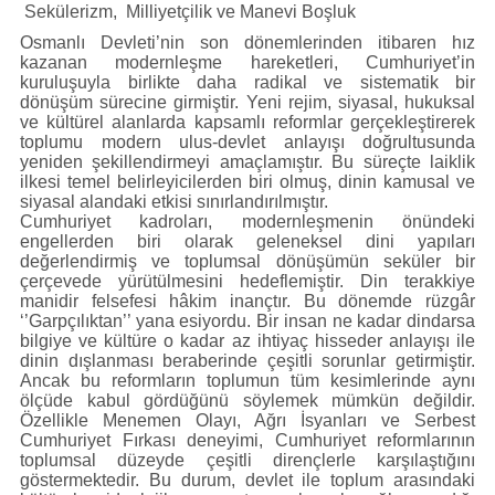
Künye
Sekülerizm, Milliyetçilik ve Manevi Boşluk
İletişim
Osmanlı Devleti’nin son dönemlerinden itibaren hız
kazanan modernleşme hareketleri, Cumhuriyet’in
kuruluşuyla birlikte daha radikal ve sistematik bir
dönüşüm sürecine girmiştir. Yeni rejim, siyasal, hukuksal
ve kültürel alanlarda kapsamlı reformlar gerçekleştirerek
toplumu modern ulus-devlet anlayışı doğrultusunda
yeniden şekillendirmeyi amaçlamıştır. Bu süreçte laiklik
ilkesi temel belirleyicilerden biri olmuş, dinin kamusal ve
siyasal alandaki etkisi sınırlandırılmıştır.
Cumhuriyet kadroları, modernleşmenin önündeki
engellerden biri olarak geleneksel dini yapıları
değerlendirmiş ve toplumsal dönüşümün seküler bir
çerçevede yürütülmesini hedeflemiştir. Din terakkiye
manidir felsefesi hâkim inançtır. Bu dönemde rüzgâr
‘’Garpçılıktan’’ yana esiyordu. Bir insan ne kadar dindarsa
bilgiye ve kültüre o kadar az ihtiyaç hisseder anlayışı ile
dinin dışlanması beraberinde çeşitli sorunlar getirmiştir.
Ancak bu reformların toplumun tüm kesimlerinde aynı
ölçüde kabul gördüğünü söylemek mümkün değildir.
Özellikle Menemen Olayı, Ağrı İsyanları ve Serbest
Cumhuriyet Fırkası deneyimi, Cumhuriyet reformlarının
toplumsal düzeyde çeşitli dirençlerle karşılaştığını
göstermektedir. Bu durum, devlet ile toplum arasındaki