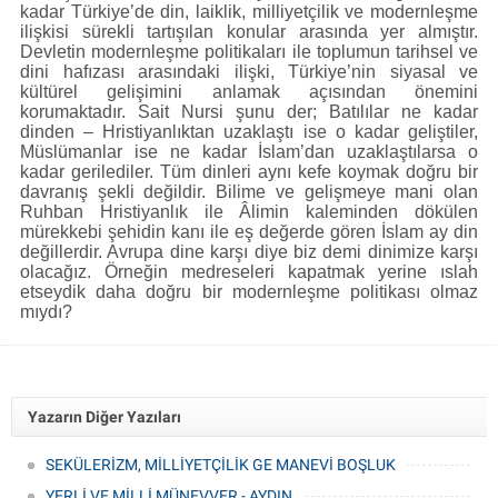
kadar Türkiye’de din, laiklik, milliyetçilik ve modernleşme
ilişkisi sürekli tartışılan konular arasında yer almıştır.
Devletin modernleşme politikaları ile toplumun tarihsel ve
dini hafızası arasındaki ilişki, Türkiye’nin siyasal ve
kültürel gelişimini anlamak açısından önemini
korumaktadır. Sait Nursi şunu der; Batılılar ne kadar
dinden – Hristiyanlıktan uzaklaştı ise o kadar geliştiler,
Müslümanlar ise ne kadar İslam’dan uzaklaştılarsa o
kadar gerilediler. Tüm dinleri aynı kefe koymak doğru bir
davranış şekli değildir. Bilime ve gelişmeye mani olan
Ruhban Hristiyanlık ile Âlimin kaleminden dökülen
mürekkebi şehidin kanı ile eş değerde gören İslam ay din
değillerdir. Avrupa dine karşı diye biz demi dinimize karşı
olacağız. Örneğin medreseleri kapatmak yerine ıslah
etseydik daha doğru bir modernleşme politikası olmaz
mıydı?
Yazarın Diğer Yazıları
SEKÜLERİZM, MİLLİYETÇİLİK GE MANEVİ BOŞLUK
YERLİ VE MİLLİ MÜNEVVER - AYDIN