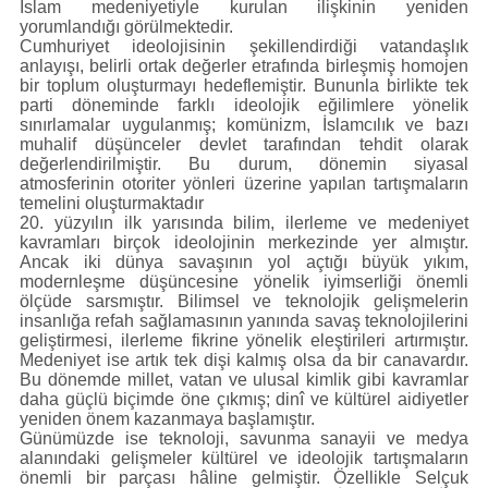
İslam medeniyetiyle kurulan ilişkinin yeniden
yorumlandığı görülmektedir.
Cumhuriyet ideolojisinin şekillendirdiği vatandaşlık
anlayışı, belirli ortak değerler etrafında birleşmiş homojen
bir toplum oluşturmayı hedeflemiştir. Bununla birlikte tek
parti döneminde farklı ideolojik eğilimlere yönelik
sınırlamalar uygulanmış; komünizm, İslamcılık ve bazı
muhalif düşünceler devlet tarafından tehdit olarak
değerlendirilmiştir. Bu durum, dönemin siyasal
atmosferinin otoriter yönleri üzerine yapılan tartışmaların
temelini oluşturmaktadır
20. yüzyılın ilk yarısında bilim, ilerleme ve medeniyet
kavramları birçok ideolojinin merkezinde yer almıştır.
Ancak iki dünya savaşının yol açtığı büyük yıkım,
modernleşme düşüncesine yönelik iyimserliği önemli
ölçüde sarsmıştır. Bilimsel ve teknolojik gelişmelerin
insanlığa refah sağlamasının yanında savaş teknolojilerini
geliştirmesi, ilerleme fikrine yönelik eleştirileri artırmıştır.
Medeniyet ise artık tek dişi kalmış olsa da bir canavardır.
Bu dönemde millet, vatan ve ulusal kimlik gibi kavramlar
daha güçlü biçimde öne çıkmış; dinî ve kültürel aidiyetler
yeniden önem kazanmaya başlamıştır.
Günümüzde ise teknoloji, savunma sanayii ve medya
alanındaki gelişmeler kültürel ve ideolojik tartışmaların
önemli bir parçası hâline gelmiştir. Özellikle Selçuk