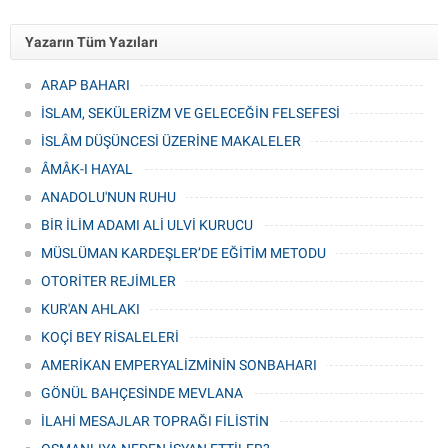
Künye
İletişim
Yazarın Tüm Yazıları
ARAP BAHARI
İSLAM, SEKÜLERİZM VE GELECEĞİN FELSEFESİ
İSLÂM DÜŞÜNCESİ ÜZERİNE MAKALELER
ÂMÂK-I HAYAL
ANADOLU'NUN RUHU
BİR İLİM ADAMI ALİ ULVİ KURUCU
MÜSLÜMAN KARDEŞLER’DE EĞİTİM METODU
OTORİTER REJİMLER
KUR'AN AHLAKI
KOÇİ BEY RİSALELERİ
AMERİKAN EMPERYALİZMİNİN SONBAHARI
GÖNÜL BAHÇESİNDE MEVLANA
İLAHİ MESAJLAR TOPRAĞI FİLİSTİN