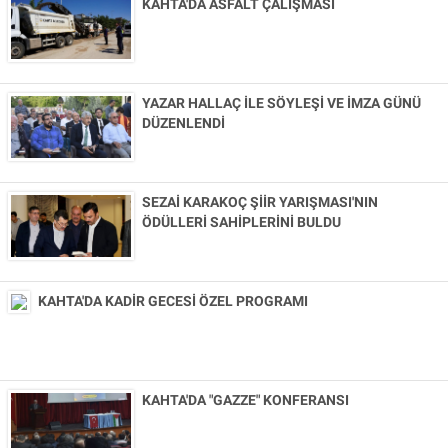
Künye
KAHTA'DA ASFALT ÇALIŞMASI
İletişim
YAZAR HALLAÇ İLE SÖYLEŞİ VE İMZA GÜNÜ
DÜZENLENDİ
SEZAİ KARAKOÇ ŞİİR YARIŞMASI'NIN
ÖDÜLLERİ SAHİPLERİNİ BULDU
KAHTA'DA KADİR GECESİ ÖZEL PROGRAMI
KAHTA'DA "GAZZE" KONFERANSI