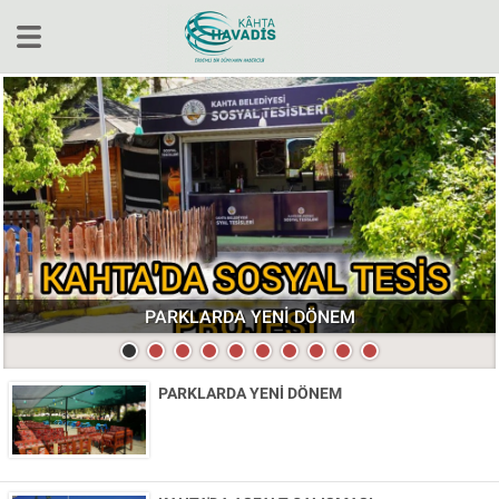
Yerel
Gündem
Köşe Yazıları
Ekonomi
Sağlık
Kültür&Sanat
PARKLARDA YENİ DÖNEM
Spor
Video
PARKLARDA YENİ DÖNEM
Bölge Haberleri
Hakkımızda