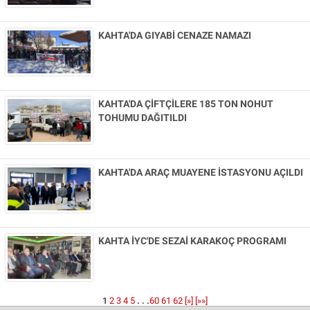
KAHTA'DA GIYABİ CENAZE NAMAZI
KAHTA'DA ÇİFTÇİLERE 185 TON NOHUT
TOHUMU DAĞITILDI
KAHTA'DA ARAÇ MUAYENE İSTASYONU AÇILDI
KAHTA İYC'DE SEZAİ KARAKOÇ PROGRAMI
1
2
3
4
5
. . .
60
61
62
[»]
[»»]