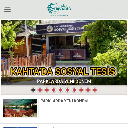
Yerel
Gündem
Köşe Yazıları
Ekonomi
Sağlık
Kültür&Sanat
PARKLARDA YENİ DÖNEM
Spor
Video
PARKLARDA YENİ DÖNEM
Bölge Haberleri
Hakkımızda