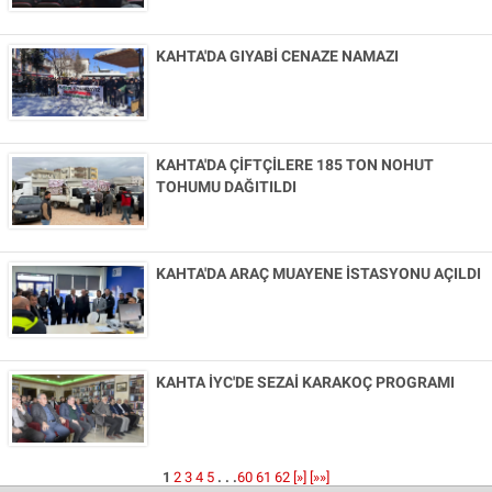
KAHTA'DA GIYABİ CENAZE NAMAZI
KAHTA'DA ÇİFTÇİLERE 185 TON NOHUT
TOHUMU DAĞITILDI
KAHTA'DA ARAÇ MUAYENE İSTASYONU AÇILDI
KAHTA İYC'DE SEZAİ KARAKOÇ PROGRAMI
1
2
3
4
5
. . .
60
61
62
[»]
[»»]