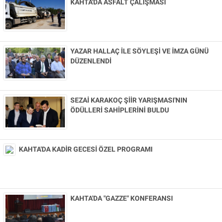
Künye
KAHTA'DA ASFALT ÇALIŞMASI
İletişim
YAZAR HALLAÇ İLE SÖYLEŞİ VE İMZA GÜNÜ
DÜZENLENDİ
SEZAİ KARAKOÇ ŞİİR YARIŞMASI'NIN
ÖDÜLLERİ SAHİPLERİNİ BULDU
KAHTA'DA KADİR GECESİ ÖZEL PROGRAMI
KAHTA'DA "GAZZE" KONFERANSI