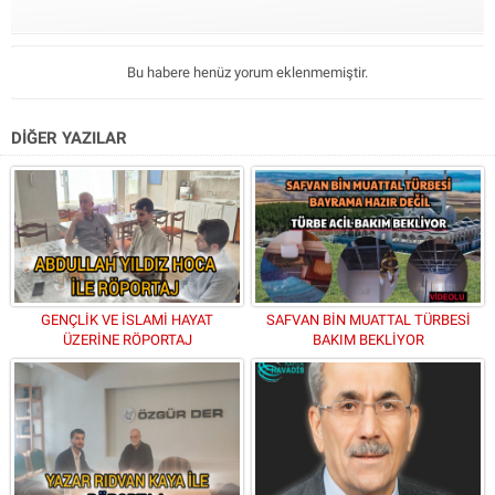
Bu habere henüz yorum eklenmemiştir.
DİĞER YAZILAR
GENÇLİK VE İSLAMİ HAYAT
SAFVAN BİN MUATTAL TÜRBESİ
ÜZERİNE RÖPORTAJ
BAKIM BEKLİYOR