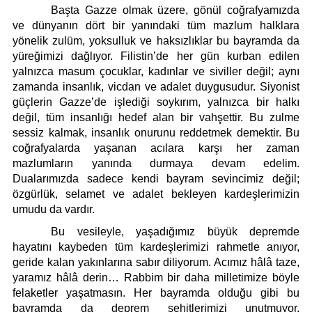
Başta Gazze olmak üzere, gönül coğrafyamızda
ve dünyanın dört bir yanındaki tüm mazlum halklara
yönelik zulüm, yoksulluk ve haksızlıklar bu bayramda da
yüreğimizi dağlıyor. Filistin’de her gün kurban edilen
yalnızca masum çocuklar, kadınlar ve siviller değil; aynı
zamanda insanlık, vicdan ve adalet duygusudur. Siyonist
güçlerin Gazze’de işlediği soykırım, yalnızca bir halkı
değil, tüm insanlığı hedef alan bir vahşettir. Bu zulme
sessiz kalmak, insanlık onurunu reddetmek demektir. Bu
coğrafyalarda yaşanan acılara karşı her zaman
mazlumların yanında durmaya devam edelim.
Dualarımızda sadece kendi bayram sevincimiz değil;
özgürlük, selamet ve adalet bekleyen kardeşlerimizin
umudu da vardır.
Bu vesileyle, yaşadığımız büyük depremde
hayatını kaybeden tüm kardeşlerimizi rahmetle anıyor,
geride kalan yakınlarına sabır diliyorum. Acımız hâlâ taze,
yaramız hâlâ derin… Rabbim bir daha milletimize böyle
felaketler yaşatmasın. Her bayramda olduğu gibi bu
bayramda da deprem şehitlerimizi unutmuyor,