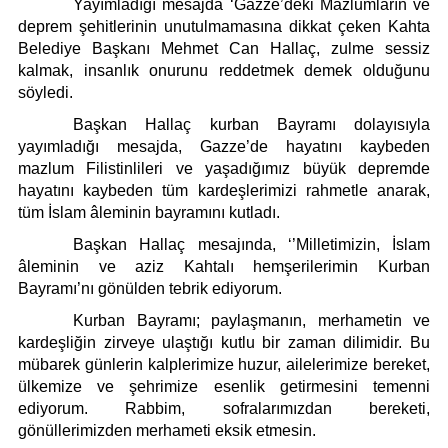
Künye
Yayımladığı mesajda ‘Gazze’deki Mazlumların ve
deprem şehitlerinin unutulmamasına dikkat çeken Kahta
İletişim
Belediye Başkanı Mehmet Can Hallaç, zulme sessiz
kalmak, insanlık onurunu reddetmek demek olduğunu
söyledi.
Başkan Hallaç kurban Bayramı dolayısıyla
yayımladığı mesajda, Gazze’de hayatını kaybeden
mazlum Filistinlileri ve yaşadığımız büyük depremde
hayatını kaybeden tüm kardeşlerimizi rahmetle anarak,
tüm İslam âleminin bayramını kutladı.
Başkan Hallaç mesajında, ‘’Milletimizin, İslam
âleminin ve aziz Kahtalı hemşerilerimin Kurban
Bayramı’nı gönülden tebrik ediyorum.
Kurban Bayramı; paylaşmanın, merhametin ve
kardeşliğin zirveye ulaştığı kutlu bir zaman dilimidir. Bu
mübarek günlerin kalplerimize huzur, ailelerimize bereket,
ülkemize ve şehrimize esenlik getirmesini temenni
ediyorum. Rabbim, sofralarımızdan bereketi,
gönüllerimizden merhameti eksik etmesin.