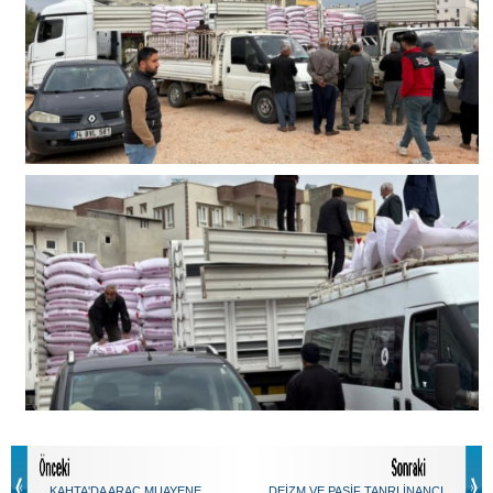
KAHTA'DA ARAÇ MUAYENE
DEİZM VE PASİF TANRI İNANCI