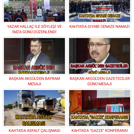
YAZAR HALLAÇ İLE SÖYLEŞİ VE
KAHTA'DA GIYABİ CENAZE NAMAZI
İMZA GÜNÜ DÜZENLENDİ
BAŞKAN AKGÜL'DEN BAYRAM
BAŞKAN AKGÜL'DEN GAZETECİLER
MESAJI
GÜNÜ MESAJI
KAHTA'DA ASFALT ÇALIŞMASI
KAHTA'DA "GAZZE" KONFERANSI