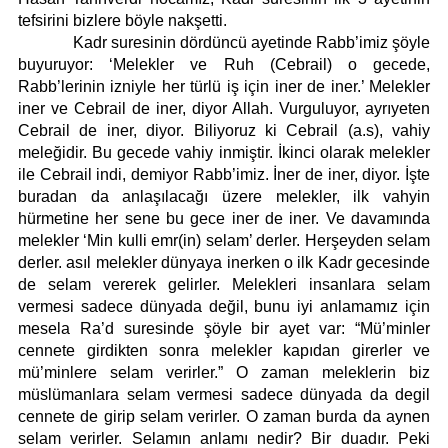
tefsirini bizlere böyle nakşetti.
Kadr suresinin dördüncü ayetinde Rabb’imiz şöyle
buyuruyor: ‘Melekler ve Ruh (Cebrail) o gecede,
Rabb’lerinin izniyle her türlü iş için iner de iner.’ Melekler
iner ve Cebrail de iner, diyor Allah. Vurguluyor, ayrıyeten
Cebrail de iner, diyor. Biliyoruz ki Cebrail (a.s), vahiy
meleğidir. Bu gecede vahiy inmiştir. İkinci olarak melekler
ile Cebrail indi, demiyor Rabb’imiz. İner de iner, diyor. İşte
buradan da anlaşılacağı üzere melekler, ilk vahyin
hürmetine her sene bu gece iner de iner. Ve davamında
melekler ‘Min kulli emr(in) selam’ derler. Herşeyden selam
derler. asıl melekler dünyaya inerken o ilk Kadr gecesinde
de selam vererek gelirler. Melekleri insanlara selam
vermesi sadece dünyada değil, bunu iyi anlamamız için
mesela Ra’d suresinde şöyle bir ayet var: “Mü’minler
cennete girdikten sonra melekler kapıdan girerler ve
mü’minlere selam verirler.” O zaman meleklerin biz
müslümanlara selam vermesi sadece dünyada da degil
cennete de girip selam verirler. O zaman burda da aynen
selam verirler. Selamın anlamı nedir? Bir duadır. Peki