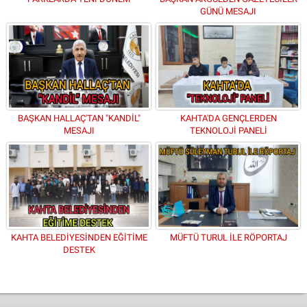
GÜNÜ MESAJI
BAŞKAN HALLAÇ'TAN "KANDİL"
KAHTA'DA GENÇLERDEN
MESAJI
TEKNOLOJİ PANELİ
KAHTA BELEDİYESİNDEN EĞİTİME
MÜFTÜ TURUL İLE RÖPORTAJ
DESTEK