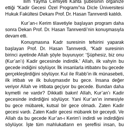
Künye
İlim Yayma Cemiyeti Kâhta şubesinin organize
ettiği “Kadir Gecesi Özel Programı”na Dicle Üniversitesi
İletişim
Hukuk Fakültesi Dekanı Prof. Dr. Hasan Tanrıverdi katıldı.
Kur’an-ı Kerim tilavetiyle başlayan program daha
sonra Dekan Prof. Dr. Hasan Tanrıverdi’nin konuşmasıyla
devam etti.
Konuşmasına Kadr suresinin tefsirini yaparak
başlayan Prof. Dr. Hasan Tanrıverdi, “Kadr suresinin
birinci ayetinde Allah şöyle buyuruyor: ‘Şüphesiz, biz onu
(Kur’an’ı) Kadir gecesinde indirdik.’ Allah, ilk vahyin bu
gecede indiğini söylüyor. İlk insanlarla irtibatını bu gecede
gerçekleştirdiğini söylüyor. Kul ile Rabb’in ilk münasebeti,
ilk irtibatı ve ilk buluşmasıdır bu gece. İnsana değer
veriyor Allah ve irtibata geçiyor bu gecede. Bundan daha
kıymetli ne vardır? Dikkatli bakın! Allah, Kur’an’ı Kadir
gecesinde indirdiğini söylüyor. Yani Kur’an’ın inmesiyle
bu gece mübarek, kutsal bir gece olmadı. Zaten Kadir
gecesi vardı. Zaten Kadir gecesi mübarek bir geceydi. Ve
Allah da bu gecede Kur’an-ı Kerim’i indirdi ve indirdiğini
söylüyor. İşte tüm mahlukatların en şereflisi insan, bu