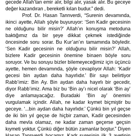
gecede Allah’tan emir alır, bilgi alır, yasak alır. Bu geceye
değer kazandıran , bereketli kılan budur.” dedi.
Prof. Dr. Hasan Tanrıverdi, “Surenin devamında,
ikinci ayette, Allah şöyle buyuruyor: ‘Sen Kadir gecesinin
ne olduğunu bilir misin?’ Allah’ın konuşma metoduna
baktığımız da bir şeye dikkat çekmek istediğinde
öncesinde soru sorar. Bu Kur’an’ın tamamında böyledir.
‘Sen Kadir gecesinin ne olduğunu bilir misin?’ Allah,
bizlere Kadir gecesinin önemine binaen böyle soru
soruyor. Ve bu soruyu bizler bilemeyeceğimiz için üçüncü
ayette, hemen devamında, şöyle cevaplıyor Allah: ‘Kadir
gecesi bin aydan daha hayırlıdır.’ Bir sayı belirtiyor
Rabb’imiz: Bin Ay. Bin aydan daha hayırlı bir gecedir,
diyor Rabb’imiz. Ama biz bu ‘Bin ay’ı nicel olarak ‘Bin ay’
diye anlamayacağız. Buradaki ‘Bin ay’ önemini
vurgulamak içindir. Allah, ne kadar kıymet biçmiştir bu
geceye. ‘...bin aydan daha hayırlıdır.’ Çünkü bin yıl geçse
de iki bin yıl geçse de hiçbir zaman, Kadir gecesinden
daha mevla olamaz, ne kadar zaman geçerse geçsin
kıymeti yoktur. Çünkü diğer bütün zamanlar boştur.” Diyen
Hasan Tanrıverdi hocamız, Kadr suresinin ilk 3 ayetinin