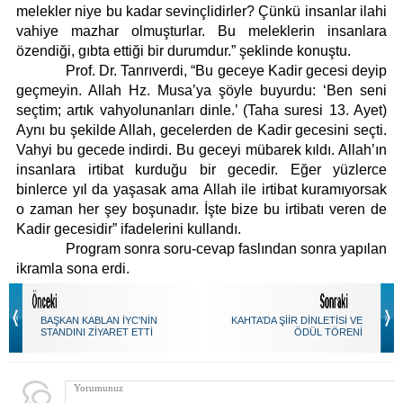
melekler niye bu kadar sevinçlidirler? Çünkü insanlar ilahi
vahiye mazhar olmuşturlar. Bu meleklerin insanlara
özendiği, gıbta ettiği bir durumdur.” şeklinde konuştu.
Prof. Dr. Tanrıverdi, “Bu geceye Kadir gecesi deyip
geçmeyin. Allah Hz. Musa’ya şöyle buyurdu: ‘Ben seni
seçtim; artık vahyolunanları dinle.’ (Taha suresi 13. Ayet)
Aynı bu şekilde Allah, gecelerden de Kadir gecesini seçti.
Vahyi bu gecede indirdi. Bu geceyi mübarek kıldı. Allah’ın
insanlara irtibat kurduğu bir gecedir. Eğer yüzlerce
binlerce yıl da yaşasak ama Allah ile irtibat kuramıyorsak
o zaman her şey boşunadır. İşte bize bu irtibatı veren de
Kadir gecesidir” ifadelerini kullandı.
Program sonra soru-cevap faslından sonra yapılan
ikramla sona erdi.
BAŞKAN KABLAN İYC'NİN
KAHTA’DA ŞİİR DİNLETİSİ VE
STANDINI ZİYARET ETTİ
ÖDÜL TÖRENİ